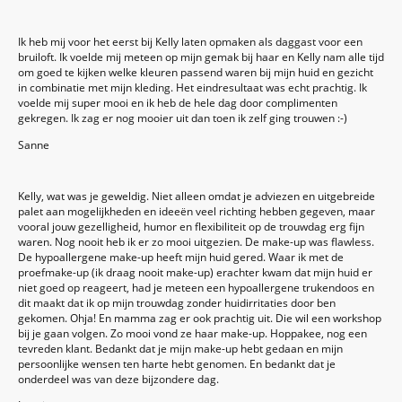
Ik heb mij voor het eerst bij Kelly laten opmaken als daggast voor een
bruiloft. Ik voelde mij meteen op mijn gemak bij haar en Kelly nam alle tijd
om goed te kijken welke kleuren passend waren bij mijn huid en gezicht
in combinatie met mijn kleding. Het eindresultaat was echt prachtig. Ik
voelde mij super mooi en ik heb de hele dag door complimenten
gekregen. Ik zag er nog mooier uit dan toen ik zelf ging trouwen :-)
Sanne
Kelly, wat was je geweldig. Niet alleen omdat je adviezen en uitgebreide
palet aan mogelijkheden en ideeën veel richting hebben gegeven, maar
vooral jouw gezelligheid, humor en flexibiliteit op de trouwdag erg fijn
waren. Nog nooit heb ik er zo mooi uitgezien. De make-up was flawless.
De hypoallergene make-up heeft mijn huid gered. Waar ik met de
proefmake-up (ik draag nooit make-up) erachter kwam dat mijn huid er
niet goed op reageert, had je meteen een hypoallergene trukendoos en
dit maakt dat ik op mijn trouwdag zonder huidirritaties door ben
gekomen. Ohja! En mamma zag er ook prachtig uit. Die wil een workshop
bij je gaan volgen. Zo mooi vond ze haar make-up. Hoppakee, nog een
tevreden klant. Bedankt dat je mijn make-up hebt gedaan en mijn
persoonlijke wensen ten harte hebt genomen. En bedankt dat je
onderdeel was van deze bijzondere dag.