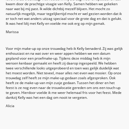
kwam door de prachtige visagie van Kelly. Samen hebben we gekeken
naar wat bij mij past. Ik wilde dichtbij mezelf blijven. Het mocht zo
natuurlijk mogelijk, maar tegelijkertijd mocht er wel gezien worden dat ik
er toch net wat anders uitzag speciaal voor de grote dag en dat is gelukt.
Ik was heel blij met Kelly en voelde me ook erg op mijn gemak.
Marissa
Voor mijn make-up op onze trouwdag heb ik Kelly benaderd. Zij was gelijk
enthousiast en na wat over en weer appen hebben we een datum
gepland voor een proefmake-up. Tijdens deze middag heb ik mijn
wensen kenbaar gemaakt en heeft zij daarop ingespeeld. We hebben
twee verschillende looks uitgeprobeerd en toen was gelijk duidelijk wat
het moest worden. Niet teveel, maar alles net even wat mooier. Op onze
trouwdag zelf heeft ze mijn make-up gedaan zoals afgesproken. Ook
heeft ze de make-up van mijn zusje gedaan. Tussen het diner en het
feest is ze nog even naar de trouwlocatie gereden om ons een touch-up
te geven. Hierdoor voelde ik me weer helemaal fris voor het feest. Mede
dankzij Kelly was het een dag om nooit te vergeten.
Alicia