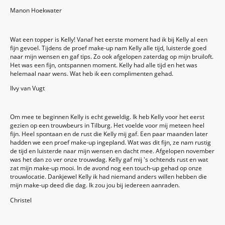
Manon Hoekwater
Wat een topper is Kelly! Vanaf het eerste moment had ik bij Kelly al een
fijn gevoel. Tijdens de proef make-up nam Kelly alle tijd, luisterde goed
naar mijn wensen en gaf tips. Zo ook afgelopen zaterdag op mijn bruiloft.
Het was een fijn, ontspannen moment. Kelly had alle tijd en het was
helemaal naar wens. Wat heb ik een complimenten gehad.
Ilvy van Vugt
Om mee te beginnen Kelly is echt geweldig. Ik heb Kelly voor het eerst
gezien op een trouwbeurs in Tilburg. Het voelde voor mij meteen heel
fijn. Heel spontaan en de rust die Kelly mij gaf. Een paar maanden later
hadden we een proef make-up ingepland. Wat was dit fijn, ze nam rustig
de tijd en luisterde naar mijn wensen en dacht mee. Afgelopen november
was het dan zo ver onze trouwdag. Kelly gaf mij 's ochtends rust en wat
zat mijn make-up mooi. In de avond nog een touch-up gehad op onze
trouwlocatie. Dankjewel Kelly ik had niemand anders willen hebben die
mijn make-up deed die dag. Ik zou jou bij iedereen aanraden.
Christel