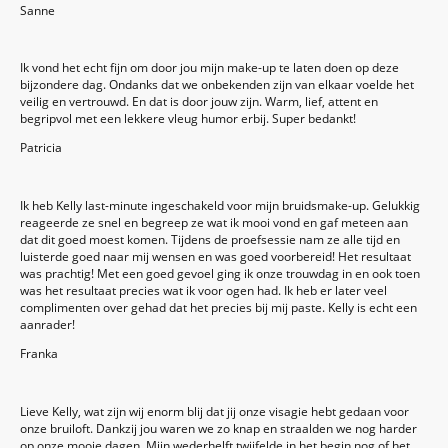
Sanne
Ik vond het echt fijn om door jou mijn make-up te laten doen op deze
bijzondere dag. Ondanks dat we onbekenden zijn van elkaar voelde het
veilig en vertrouwd. En dat is door jouw zijn. Warm, lief, attent en
begripvol met een lekkere vleug humor erbij. Super bedankt!
Patricia
Ik heb Kelly last-minute ingeschakeld voor mijn bruidsmake-up. Gelukkig
reageerde ze snel en begreep ze wat ik mooi vond en gaf meteen aan
dat dit goed moest komen. Tijdens de proefsessie nam ze alle tijd en
luisterde goed naar mij wensen en was goed voorbereid! Het resultaat
was prachtig! Met een goed gevoel ging ik onze trouwdag in en ook toen
was het resultaat precies wat ik voor ogen had. Ik heb er later veel
complimenten over gehad dat het precies bij mij paste. Kelly is echt een
aanrader!
Franka
Lieve Kelly, wat zijn wij enorm blij dat jij onze visagie hebt gedaan voor
onze bruiloft. Dankzij jou waren we zo knap en straalden we nog harder
op onze mooie dagen. Mijn wederhelft twijfelde in het begin nog of het