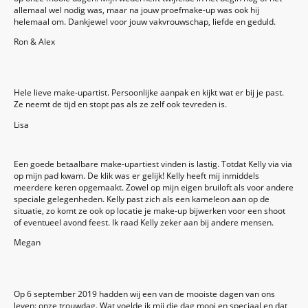
allemaal wel nodig was, maar na jouw proefmake-up was ook hij
helemaal om. Dankjewel voor jouw vakvrouwschap, liefde en geduld.
Ron & Alex
Hele lieve make-upartist. Persoonlijke aanpak en kijkt wat er bij je past.
Ze neemt de tijd en stopt pas als ze zelf ook tevreden is.
Lisa
Een goede betaalbare make-upartiest vinden is lastig. Totdat Kelly via via
op mijn pad kwam. De klik was er gelijk! Kelly heeft mij inmiddels
meerdere keren opgemaakt. Zowel op mijn eigen bruiloft als voor andere
speciale gelegenheden. Kelly past zich als een kameleon aan op de
situatie, zo komt ze ook op locatie je make-up bijwerken voor een shoot
of eventueel avond feest. Ik raad Kelly zeker aan bij andere mensen.
Megan
Op 6 september 2019 hadden wij een van de mooiste dagen van ons
leven: onze trouwdag. Wat voelde ik mij die dag mooi en speciaal en dat